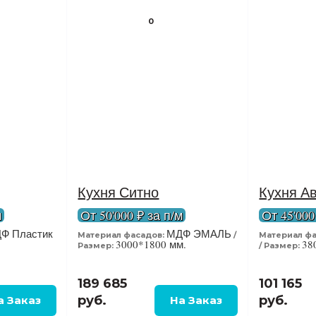
0
Кухня Ситно
Кухня А
м
От 50'000 ₽ за п/м
От 45'000
Ф Пластик
МДФ ЭМАЛЬ
Материал фасадов:
Материал фа
3000*1800 мм.
38
Размер:
Размер:
189 685
101 165
руб.
руб.