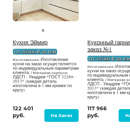
0
Кухня Эймир
Кухонный гарни
заказ №1
От 50'000 ₽ за п/м
От 45'000 ₽ за п/
Изготовление
Изготовление:
кухни на заказ осуществляется
Изгото
Изготовление:
по индивидуальным параметрам
кухни на заказ осущ
клиента.
Материал корпуса:
по индивидуальным 
ЛДСП - Увадрев *ГОСТ 32289-
клиента.
Материал к
2013* (каждая деталь
ЛДСП - Увадрев *ГО
изготовлена в 1 мм кромке по
2013* (каждая детал
кругу)
изготовлена в 1 мм к
кругу)
122 401
117 966
руб.
руб.