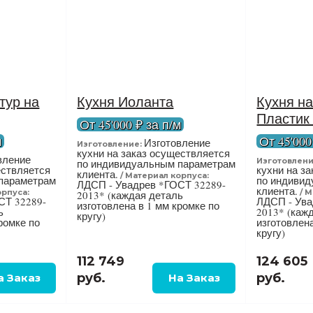
тур на
Кухня Иоланта
Кухня на
Пластик
От 45'000 ₽ за п/м
м
От 45'000
Изготовление
Изготовление:
кухни на заказ осуществляется
вление
Изготовлени
по индивидуальным параметрам
ествляется
кухни на з
клиента.
Материал корпуса:
параметрам
по индиви
ЛДСП - Увадрев *ГОСТ 32289-
клиента.
орпуса:
М
2013* (каждая деталь
СТ 32289-
ЛДСП - Ува
изготовлена в 1 мм кромке по
ь
2013* (каж
кругу)
ромке по
изготовлена
кругу)
112 749
124 605
руб.
руб.