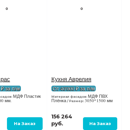
0
0
врас
Кухня Аврелия
 ₽ за п/м
От 40'000 ₽ за п/м
МДФ Пластик
МДФ ПВХ
садов:
Материал фасадов:
00 мм.
Плёнка
3050*1500 мм
Размер:
156 264
руб.