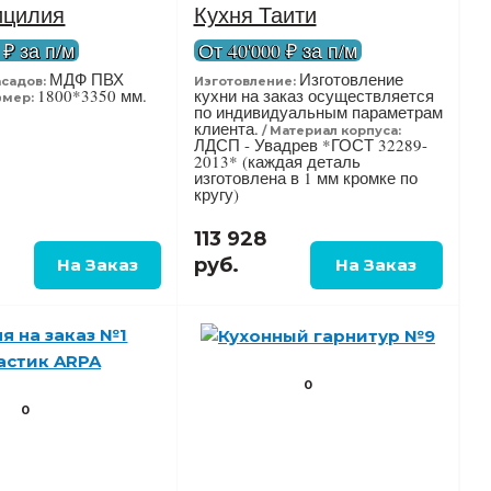
ицилия
Кухня Таити
 ₽ за п/м
От 40'000 ₽ за п/м
МДФ ПВХ
Изготовление
садов:
Изготовление:
1800*3350 мм.
кухни на заказ осуществляется
змер:
по индивидуальным параметрам
клиента.
Материал корпуса:
ЛДСП - Увадрев *ГОСТ 32289-
2013* (каждая деталь
изготовлена в 1 мм кромке по
кругу)
113 928
руб.
0
0