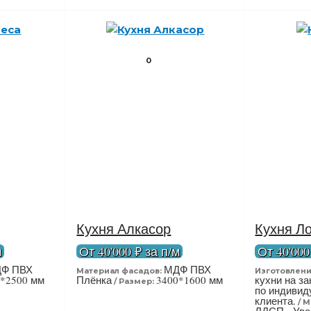
0
Кухня Алкасор
Кухня Л
м
От 40'000 ₽ за п/м
От 40'000
Ф ПВХ
МДФ ПВХ
Материал фасадов:
Изготовлени
0*2500 мм
Плёнка
3400*1600 мм
кухни на з
Размер:
по индиви
клиента.
М