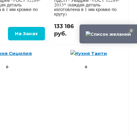
древ *ГОСТ 32289-
ЛДСП - Увадрев *ГОСТ 32289-
дая деталь
2013* (каждая деталь
 в 1 мм кромке по
изготовлена в 1 мм кромке по
кругу)
133 186
0
руб.
0
0