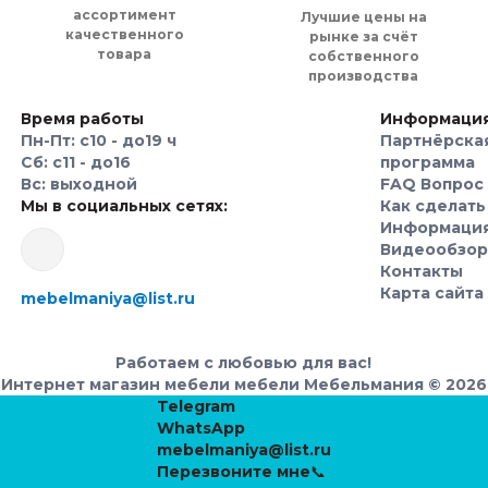
ассортимент
Лучшие цены на
качественного
рынке за счёт
товара
собственного
производства
Время работы
Информаци
Пн-Пт: с10 - до19 ч
Партнёрска
Сб: с11 - до16
программа
Вс: выходной
FAQ Вопрос 
Мы в социальных сетях:
Как сделать
Информаци
Видеообзо
Контакты
Карта сайта
mebelmaniya@list.ru
Работаем с любовью для вас!
Интернет магазин мебели мебели Мебельмания © 2026
Telegram
WhatsApp
mebelmaniya@list.ru
Перезвоните мне📞