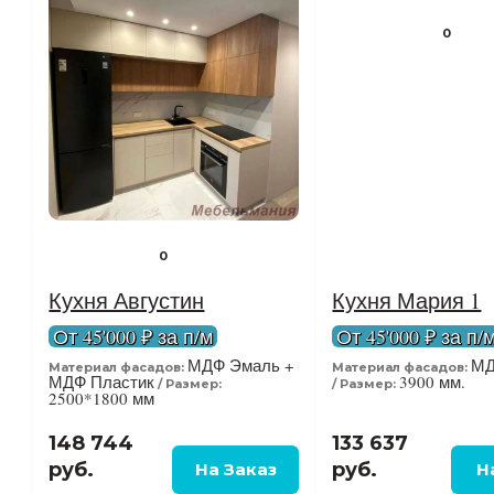
0
0
Кухня Августин
Кухня Мария 1
От 45'000 ₽ за п/м
От 45'000 ₽ за п/
МДФ Эмаль +
МД
Материал фасадов:
Материал фасадов:
МДФ Пластик
3900 мм.
Размер:
Размер:
2500*1800 мм
148 744
133 637
руб.
руб.