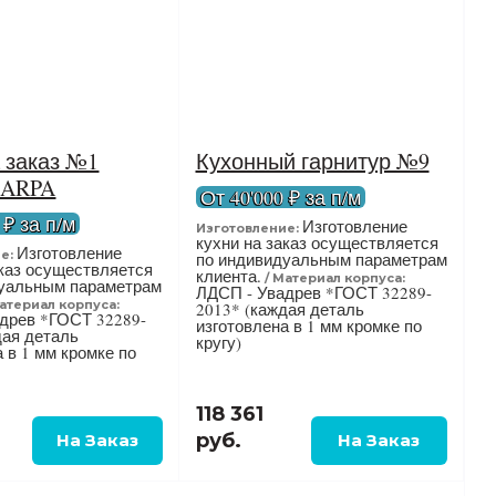
 заказ №1
Кухонный гарнитур №9
 ARPA
От 40'000 ₽ за п/м
 ₽ за п/м
Изготовление
Изготовление:
кухни на заказ осуществляется
Изготовление
е:
по индивидуальным параметрам
аказ осуществляется
клиента.
Материал корпуса:
дуальным параметрам
ЛДСП - Увадрев *ГОСТ 32289-
атериал корпуса:
2013* (каждая деталь
древ *ГОСТ 32289-
изготовлена в 1 мм кромке по
дая деталь
кругу)
 в 1 мм кромке по
118 361
руб.