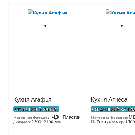
0
0
Кухня Агафья
Кухня Агнеса
От 45'000 ₽ за п/м
От 40'000 ₽ за п/
МДФ Пластик
МД
Материал фасадов:
Материал фасадов:
2300*2100 мм.
Плёнка
150
Размер:
Размер: