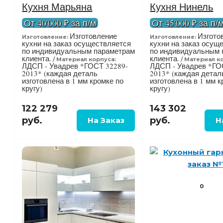
Кухня Марьяна
Кухня Нинель
От 40'000 ₽ за п/м
От 45'000 ₽ за п/
Изготовление
Изгото
Изготовление:
Изготовление:
кухни на заказ осуществляется
кухни на заказ осущ
по индивидуальным параметрам
по индивидуальным 
клиента.
клиента.
Материал корпуса:
Материал к
ЛДСП - Увадрев *ГОСТ 32289-
ЛДСП - Увадрев *ГО
2013* (каждая деталь
2013* (каждая детал
изготовлена в 1 мм кромке по
изготовлена в 1 мм к
кругу)
кругу)
122 279
143 302
руб.
руб.
0