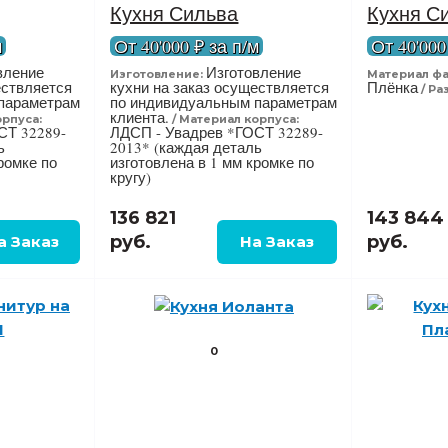
Кухня Сильва
Кухня С
м
От 40'000 ₽ за п/м
От 40'000
вление
Изготовление
Изготовление:
Материал фа
ествляется
кухни на заказ осуществляется
Плёнка
Ра
параметрам
по индивидуальным параметрам
клиента.
орпуса:
Материал корпуса:
СТ 32289-
ЛДСП - Увадрев *ГОСТ 32289-
ь
2013* (каждая деталь
ромке по
изготовлена в 1 мм кромке по
кругу)
136 821
143 844
руб.
руб.
0