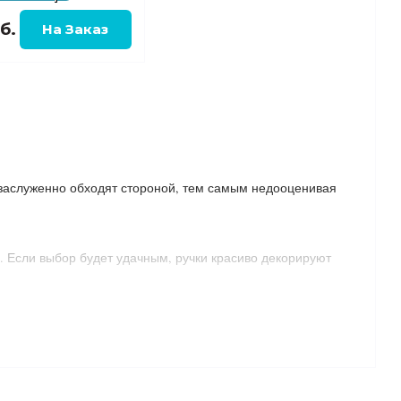
б.
езаслуженно обходят стороной, тем самым недооценивая
. Если выбор будет удачным, ручки красиво декорируют
ых материалов и соответствующих многообразию
ели можно использовать ручки с ручной росписью. Такая