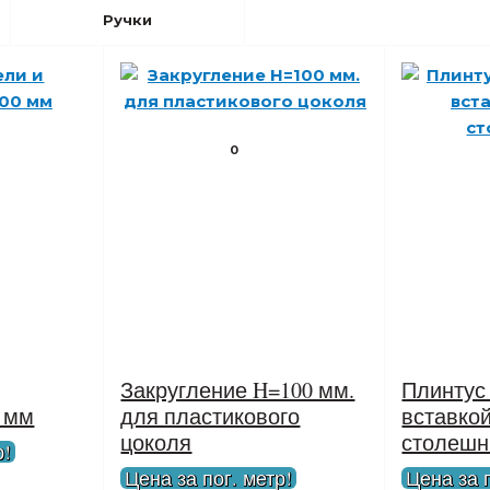
Ручки
0
Закругление H=100 мм.
Плинтус
0 мм
для пластикового
вставкой
цоколя
столеш
р!
Цена за пог. метр!
Цена за п