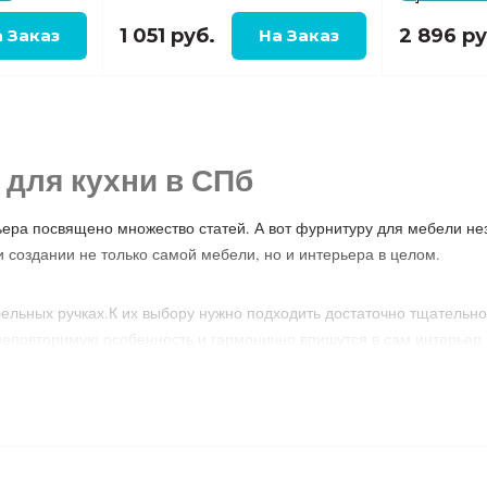
1 051 руб.
2 896 ру
 для кухни в СПб
ьера посвящено множество статей. А вот фурнитуру для мебели н
и создании не только самой мебели, но и интерьера в целом.
ельных ручках.К их выбору нужно подходить достаточно тщательно
неповторимую особенность и гармонично впишутся в сам интерьер.
 нам широкий выбор мебельных ручек, изготовленных из различн
? Еще совсем недавно невозможно было и представить, что для меб