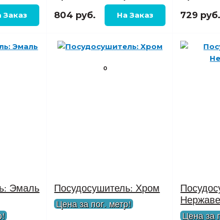
804 руб.
729 руб
0
ь: Эмаль
Посудосушитель: Хром
Посудос
Нержаве
Цена за пог. метр!
р!
Цена за п