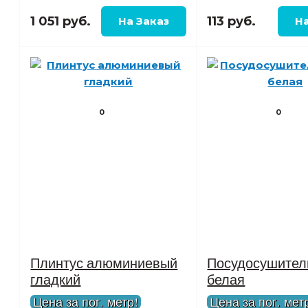
1 051 руб.
113 руб.
0
0
Плинтус алюминиевый
Посудосушител
гладкий
белая
Цена за пог. метр!
Цена за пог. мет