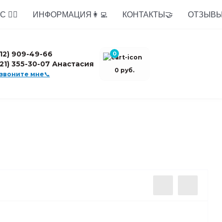
 🙋‍♂️
ИНФОРМАЦИЯ👩‍💻
КОНТАКТЫ🤝
ОТЗЫВЫ
812) 909-49-66
0
921) 355-30-07 Анастасия
0 руб.
звоните мне📞