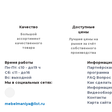
 контрастными оттенками, необычными красками. Если вы человек 
ожности нет, то ручки с росписью можно купить.
ния изделий такого рода. Универсальный вариант латунной ручки «
Качество
Доступные
мебельный аксессуар может быть разным. Например, один из попул
цены
Большой
ебелью, хотя на кнопку совсем не похожи. Ручки-кнопки бывают кр
ассортимент
Лучшие цены на
качественного
рынке за счёт
товара
собственного
производства
сть, выбирайте ручки в форме раковин. За них удобно браться при
за себя: они тонкие, изящные, чаще всего расширяются книзу.
Время работы
Информаци
Пн-Пт: с10 - до19 ч
Партнёрска
Сб: с11 - до16
программа
 старинном стиле, то подойдут ручки-кольца, которые использовал
Вс: выходной
FAQ Вопрос 
бую атмосферу тех веков.
Мы в социальных сетях:
Как сделать
Информаци
Видеообзо
 декоративной отделки по-прежнему остается патинирование. Эта
Контакты
няет собой такие варианты отделки как воронение, золочение и с
Карта сайта
mebelmaniya@list.ru