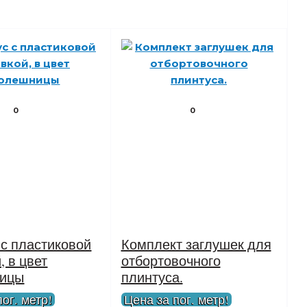
0
0
 с пластиковой
Комплект заглушек для
, в цвет
отбортовочного
ницы
плинтуса.
ог. метр!
Цена за пог. метр!