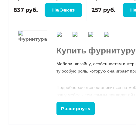
837 руб.
257 руб.
Купить фурнитуру
Мебели, дизайну, особенностям интер
ту особую роль, которую она играет пр
Подробно хочется остановиться на меб
вашу мебель, тем самым придадут ей 
Развернуть
Современные изготовители предлагают
вариантов стилей.
Итак, какие ручки для мебели выбрать