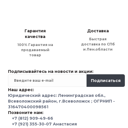
фурнитура выделяется яркостью цвета,
фантазии безграничен. Если такой возм
Латунь широко используется для созда
Гарантия
Доставка
дизайна. Вообще, по своей форме это 
качества
Быстрая
имеют одну лишь точку соединения с м
доставка по СПб
100% Гарантия на
выпуклые или, наоборот, плоские.
и Лен.области
продаваемый
товар
Если вы любите комфорт и оригинально
Изделия в форме капель говорят сами 
Подписывайтесь на новости и акции:
Подписаться
Когда мебель в интерьере выполнена в
Наш адрес:
в зубах привнесет в ваш интерьер осо
Юридический адрес: Ленинградская обл.,
Всеволожский район, г.Всеволожск ; ОГРНИП -
316470400098561
Одним из самых эффективных способов
Позвоните нам:
искусственным способом. Патина вытес
+7 (812) 909-49-66
+7 (921) 355-30-07 Анастасия