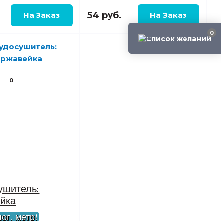
.
54 руб.
0
0
ушитель:
йка
ог. метр!