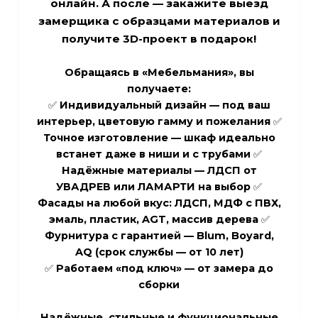
онлайн. А после — закажите выезд
замерщика с образцами материалов и
получите
3D-проект в подарок
!
Обращаясь в «Мебельмания», вы
получаете:
✅
Индивидуальный дизайн
— под ваш
интерьер, цветовую гамму и пожелания ✅
Точное изготовление
— шкаф идеально
встанет даже в ниши и с трубами ✅
Надёжные материалы
— ЛДСП от
УВАДРЕВ или ЛАМАРТИ на выбор ✅
Фасады на любой вкус
: ЛДСП, МДФ с ПВХ,
эмаль, пластик, AGT, массив дерева ✅
Фурнитура с гарантией
— Blum, Boyard,
AQ (срок службы — от 10 лет)
✅
Работаем «под ключ»
— от замера до
сборки
Надёжные, стильные и функциональные