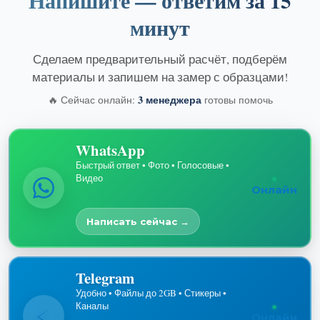
Напишите — ответим за 15
минут
Сделаем предварительный расчёт, подберём
материалы и запишем на замер с образцами!
3 менеджера
🔥 Сейчас онлайн:
готовы помочь
WhatsApp
Быстрый ответ • Фото • Голосовые •
Видео
Онлайн
Написать сейчас →
Telegram
Удобно • Файлы до 2GB • Стикеры •
Каналы
Онлайн