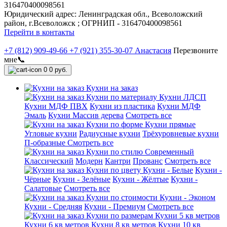
316470400098561
Юридический адрес: Ленинградская обл., Всеволожский
район, г.Всеволожск ; ОГРНИП - 316470400098561
Перейти в контакты
+7 (812) 909-49-66
+7 (921) 355-30-07 Анастасия
Перезвоните
мне📞
0
0 руб.
Кухни на заказ
Кухни по материалу
Кухни ЛДСП
Кухни МДФ ПВХ
Кухни из пластика
Кухни МДФ
Эмаль
Кухни Массив дерева
Смотреть все
Кухни по форме
Кухни прямые
Угловые кухни
Радиусные кухни
Трёхуровневые кухни
П-образные
Смотреть все
Кухни по стилю
Современный
Классический
Модерн
Кантри
Прованс
Смотреть все
Кухни по цвету
Кухни - Белые
Кухни -
Чёрные
Кухни - Зелёные
Кухни - Жёлтые
Кухни -
Салатовые
Смотреть все
Кухни по стоимости
Кухни - Эконом
Кухни - Средняя
Кухни - Премиум
Смотреть все
Кухни по размерам
Кухни 5 кв метров
Кухни 6 кв метров
Кухни 8 кв метров
Кухни 10 кв