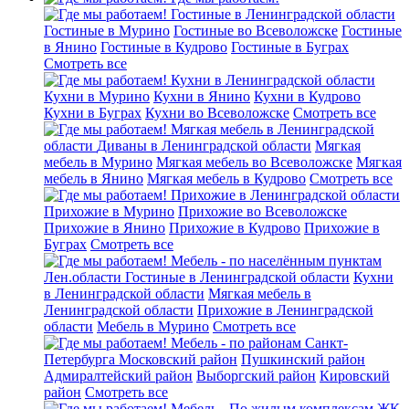
Гостиные в Ленинградской области
Гостиные в Мурино
Гостиные во Всеволожске
Гостиные
в Янино
Гостиные в Кудрово
Гостиные в Буграх
Смотреть все
Кухни в Ленинградской области
Кухни в Мурино
Кухни в Янино
Кухни в Кудрово
Кухни в Буграх
Кухни во Всеволожске
Смотреть все
Мягкая мебель в Ленинградской
области
Диваны в Ленинградской области
Мягкая
мебель в Мурино
Мягкая мебель во Всеволожске
Мягкая
мебель в Янино
Мягкая мебель в Кудрово
Смотреть все
Прихожие в Ленинградской области
Прихожие в Мурино
Прихожие во Всеволожске
Прихожие в Янино
Прихожие в Кудрово
Прихожие в
Буграх
Смотреть все
Мебель - по населённым пунктам
Лен.области
Гостиные в Ленинградской области
Кухни
в Ленинградской области
Мягкая мебель в
Ленинградской области
Прихожие в Ленинградской
области
Мебель в Мурино
Смотреть все
Мебель - по районам Санкт-
Петербурга
Московский район
Пушкинский район
Адмиралтейский район
Выборгский район
Кировский
район
Смотреть все
Мебель - По жилым комплексам
ЖК