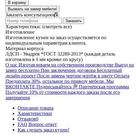
В корзину
Вызвать на замер мебели!
Заказать консультацию📠:
Заказать
Характеристики:
(смотреть все)
Изготовление
Изготовление кухни на заказ осуществляется по
индивидуальным параметрам клиента.
Материал корпуса
ЛДСП - Увадрев *ГОСТ 32289-2013* (каждая деталь
изготовлена в 1 мм кромке по кругу)
О нас
Изготавливаем на собственном производстве
Выезд на
замер бесплатно
При заключении договора
Бесплатный
дизайн-проект
После замера чертим чертёж в цвете
Оплата
Предоплата 30%, остальное по привозу мебели.
Мы
ВКОНТАКТЕ
Подписывайтесь 💭
Партнёрская программа
Получайте 10% от стоимости каждого заказа после его
завершения
Описание товара
Характеристики
Отзывов
0
FAQ Вопрос-ответ
Как сделать заказ кухни!