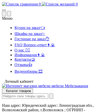
0
0
Меню
Кухни на заказ👈
Шкафы на заказ✨
Гостиные на заказ👌
FAQ Вопрос-ответ👩‍💻
О нас 🙋‍♂️
Информация👩‍💻
Контакты🤝
Отзывы👍
Видеообзоры 🎞️
Личный кабинет
Каталог товаров
Наш адрес:
Юридический адрес: Ленинградская обл.,
Всеволожский район, г.Всеволожск ; ОГРНИП -