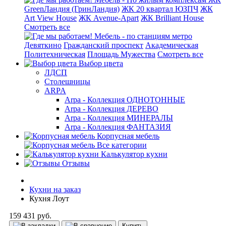
GreenЛандия (ГринЛандия)
ЖК 20 квартал ЮЗПЧ
ЖК
Art View House
ЖК Avenue-Apart
ЖК Brilliant House
Смотреть все
Мебель - по станциям метро
Девяткино
Гражданский проспект
Академическая
Политехническая
Площадь Мужества
Смотреть все
Выбор цвета
ЛДСП
Столешницы
ARPA
Arpa - Коллекция ОДНОТОННЫЕ
Arpa - Коллекция ДЕРЕВО
Arpa - Коллекция МИНЕРАЛЫ
Arpa - Коллекция ФАНТАЗИЯ
Корпусная мебель
Все категории
Калькулятор кухни
Отзывы
Кухни на заказ
Кухня Лоут
159 431 руб.
Купить