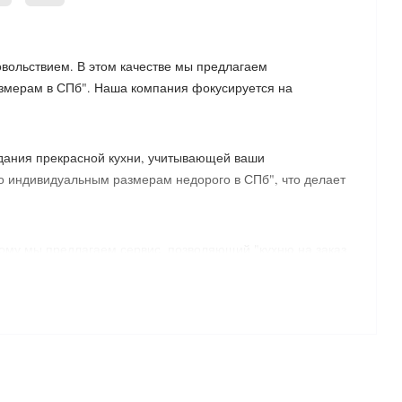
овольствием. В этом качестве мы предлагаем
азмерам в СПб". Наша компания фокусируется на
дания прекрасной кухни, учитывающей ваши
по индивидуальным размерам недорого в СПб", что делает
ому мы предлагаем сервис, позволяющий "кухню на заказ
е до того, как начнется процесс изготовления кухни.
сно вашим предпочтениям и размерам, чтобы быть
о индивидуальным размерам в СПб по самым