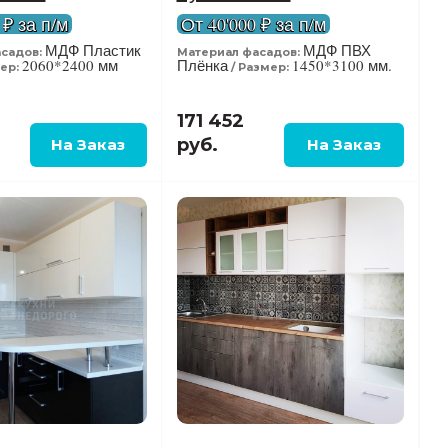
 ₽ за п/м
От 40'000 ₽ за п/м
МДФ Пластик
МДФ ПВХ
садов:
Материал фасадов:
2060*2400 мм
Плёнка
1450*3100 мм.
ер:
Размер:
171 452
руб.