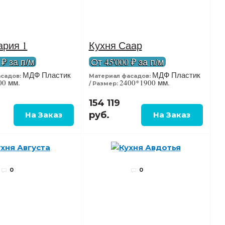
ария 1
Кухня Саар
 ₽ за п/м
От 45'000 ₽ за п/м
МДФ Пластик
МДФ Пластик
садов:
Материал фасадов:
00 мм.
2400*1900 мм.
Размер:
154 119
руб.
0
0