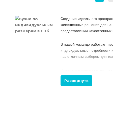
Создание идеального простран
качественные решения для наш
предоставлении качественных 
В нашей команде работают пр
индивидуальные потребности и
нас отличным выбором для тех,
Однако, мы понимаем, что цен
по индивидуальным размерам ра
Развернуть
Мы заботимся о вас и ваших н
уверенными, что она идеально
привлекательным ценам.