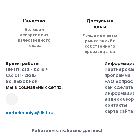
го партнера для создания идеальной кухни, которая отражает ваш 
ость и индивидуальный подход к каждому клиенту.
Качество
Доступные
озможность помочь вам создать кухню мечты, которая будет радова
цены
Большой
в реальность!
ассортимент
Лучшие цены на
качественного
рынке за счёт
товара
собственного
аждый из нас перебирает множество вариантов. Именно поэтому мы
производства
и кухонных гарнитуров.
Время работы
Информаци
Пн-Пт: с10 - до19 ч
Партнёрска
осто покупаете кухню. Вы превращаете свои мечты в реальность! 
Сб: с11 - до16
программа
ность.
Вс: выходной
FAQ Вопрос 
Мы в социальных сетях:
Как сделать
ухню по индивидуальным разме
Информаци
Видеообзо
Контакты
т планировать бюджет, наша компания предлагает специальный инс
Карта сайта
mebelmaniya@list.ru
ть предварительно. Так вы всегда будете в курсе, сколько вам по
Работаем с любовью для вас!
осто еще одной комнатой в доме, она станет сердцем дома, местом