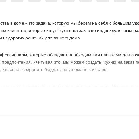
ства в доме - это задача, которую мы берем на себя с большим уд
их клиентов, которые ищут "кухню на заказ по индивидуальным р
и недорогих решений для вашего дома.
офессионалы, которые обладают необходимыми навыками для соз
 предпочтения. Учитывая это, мы можем создать "кухню на заказ 
 кто хочет сохранить бюджет, не ущемляя качество.
а является важным фактором при принятии решения. Именно поэт
ссчитать стоимость". Это позволяет вам оценить ваши расходы ещ
уждах, поэтому предлагаем вам возможность создания кухни согла
 впишется в ваше пространство. Мы предлагаем кухни на заказ п