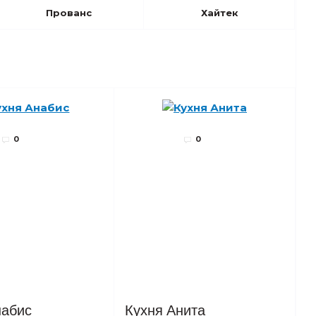
Прованс
Хайтек
0
0
набис
Кухня Анита