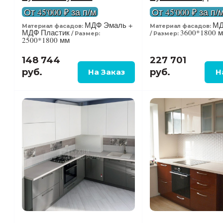
От 45'000 ₽ за п/м
От 45'000 ₽ за п/
МДФ Эмаль +
МД
Материал фасадов:
Материал фасадов:
МДФ Пластик
3600*1800 
Размер:
Размер:
2500*1800 мм
148 744
227 701
руб.
руб.