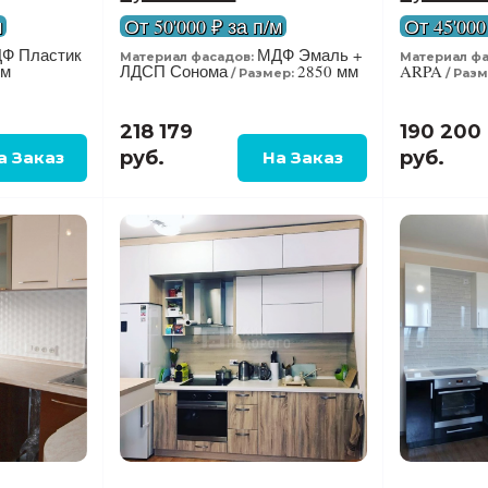
м
От 50'000 ₽ за п/м
От 45'000
Ф Пластик
МДФ Эмаль +
Материал фасадов:
Материал фа
мм
ЛДСП Сонома
2850 мм
ARPA
Размер:
Разм
218 179
190 200
руб.
руб.