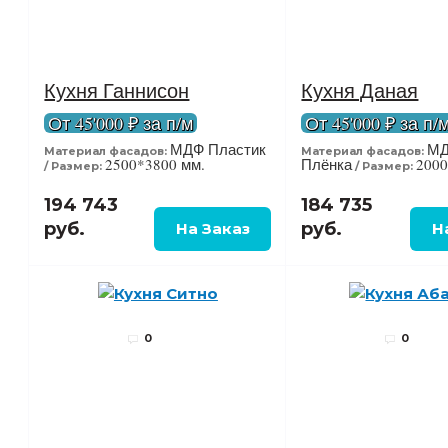
Кухня Ганнисон
Кухня Даная
От 45'000 ₽ за п/м
От 45'000 ₽ за п/
МДФ Пластик
МД
Материал фасадов:
Материал фасадов:
2500*3800 мм.
Плёнка
2000
Размер:
Размер:
194 743
184 735
руб.
руб.
0
0