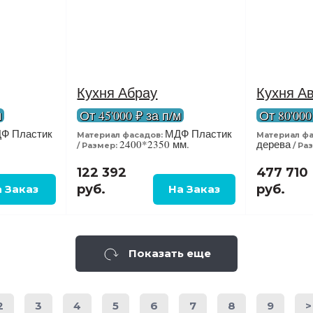
Кухня Абрау
Кухня Ав
м
От 45'000 ₽ за п/м
От 80'000
Ф Пластик
МДФ Пластик
Материал фасадов:
Материал фа
2400*2350 мм.
дерева
Размер:
Ра
122 392
477 710
руб.
руб.
Показать еще
2
3
4
5
6
7
8
9
>