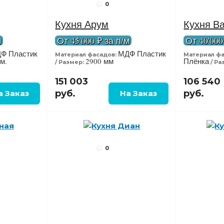
0
Кухня Арум
Кухня В
м
От 45'000 ₽ за п/м
От 40'000
Ф Пластик
МДФ Пластик
Материал фасадов:
Материал фа
м.
2900 мм
Плёнка
Размер:
Ра
151 003
106 540
руб.
руб.
0