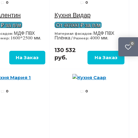
0
0
алентин
Кухня Видар
 ₽ за п/м
От 40'000 ₽ за п/м
МДФ ПВХ
МДФ ПВХ
садов:
Материал фасадов:
1600*2500 мм.
Плёнка
4000 мм.
змер:
Размер:
0
130 532
руб.
0
0