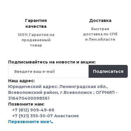
Так что если вы ищете надежно
гарантируем качество, доступн
Гарантия
Доставка
Для нас каждый проект - это в
качества
Быстрая
вместе превратим вашу мечту 
доставка по СПб
100% Гарантия на
и Лен.области
продаваемый
товар
В поисках идеальной кухни, к
функциональность при создани
Подписывайтесь на новости и акции:
При обращении к нам вы не пр
Подписаться
стиль, комфорт и функциональ
Наш адрес:
Юридический адрес: Ленинградская обл.,
Рассчитать к
Всеволожский район, г.Всеволожск ; ОГРНИП -
316470400098561
Позвоните нам:
А для тех, кто только начинае
+7 (812) 909-49-66
вы сможете рассчитать стоимос
+7 (921) 355-30-07 Анастасия
Перезвоните мне📞
С нами ваша кухня будет не пр