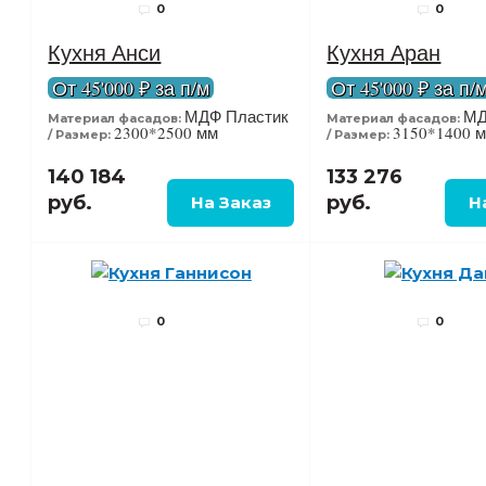
0
0
Кухня Анси
Кухня Аран
От 45'000 ₽ за п/м
От 45'000 ₽ за п/
МДФ Пластик
МД
Материал фасадов:
Материал фасадов:
2300*2500 мм
3150*1400 м
Размер:
Размер:
140 184
133 276
руб.
руб.
0
0