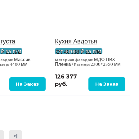
густа
Кухня Авдотья
 ₽ за п/м
От 40'000 ₽ за п/м
Массив
МДФ ПВХ
садов:
Материал фасадов:
4400 мм
Плёнка
2300*2350 мм
змер:
Размер:
126 377
руб.
>|