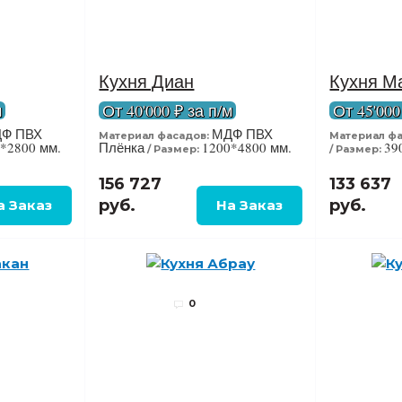
Кухня Диан
Кухня М
м
От 40'000 ₽ за п/м
От 45'000
Ф ПВХ
МДФ ПВХ
Материал фасадов:
Материал фа
*2800 мм.
Плёнка
1200*4800 мм.
39
Размер:
Размер:
156 727
133 637
руб.
руб.
0