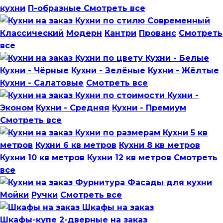
кухни
П-образные
Смотреть все
Кухни по стилю
Современный
Классический
Модерн
Кантри
Прованс
Смотреть
все
Кухни по цвету
Кухни - Белые
Кухни - Чёрные
Кухни - Зелёные
Кухни - Жёлтые
Кухни - Салатовые
Смотреть все
Кухни по стоимости
Кухни -
Эконом
Кухни - Средняя
Кухни - Премиум
Смотреть все
Кухни по размерам
Кухни 5 кв
метров
Кухни 6 кв метров
Кухни 8 кв метров
Кухни 10 кв метров
Кухни 12 кв метров
Смотреть
все
Фурнитура
Фасады для кухни
Мойки
Ручки
Смотреть все
Шкафы на заказ
Шкафы-купе 2-дверные на заказ