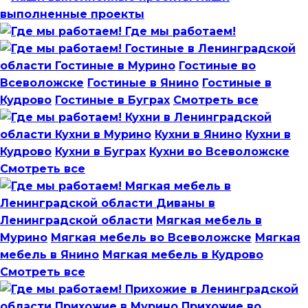
выполненные проекты
Где мы работаем!
Гостиные в Ленинградской
области
Гостиные в Мурино
Гостиные во
Всеволожске
Гостиные в Янино
Гостиные в
Кудрово
Гостиные в Буграх
Смотреть все
Кухни в Ленинградской
области
Кухни в Мурино
Кухни в Янино
Кухни в
Кудрово
Кухни в Буграх
Кухни во Всеволожске
Смотреть все
Мягкая мебель в
Ленинградской области
Диваны в
Ленинградской области
Мягкая мебель в
Мурино
Мягкая мебель во Всеволожске
Мягкая
мебель в Янино
Мягкая мебель в Кудрово
Смотреть все
Прихожие в Ленинградской
области
Прихожие в Мурино
Прихожие во