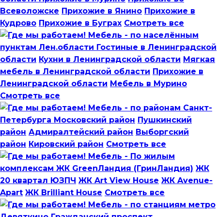
Всеволожске
Прихожие в Янино
Прихожие в
Кудрово
Прихожие в Буграх
Смотреть все
Мебель - по населённым
пунктам Лен.области
Гостиные в Ленинградской
области
Кухни в Ленинградской области
Мягкая
мебель в Ленинградской области
Прихожие в
Ленинградской области
Мебель в Мурино
Смотреть все
Мебель - по районам Санкт-
Петербурга
Московский район
Пушкинский
район
Адмиралтейский район
Выборгский
район
Кировский район
Смотреть все
Мебель - По жилым
комплексам
ЖК GreenЛандия (ГринЛандия)
ЖК
20 квартал ЮЗПЧ
ЖК Art View House
ЖК Avenue-
Apart
ЖК Brilliant House
Смотреть все
Мебель - по станциям метро
Девяткино
Гражданский проспект