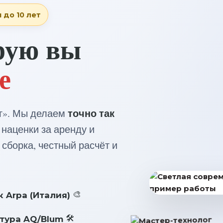
 до 10 лет
рую вы
е
точно так
г». Мы делаем
з наценки за аренду и
 сборка, честный расчёт и
 Arpa (Италия)
итура AQ/Blum