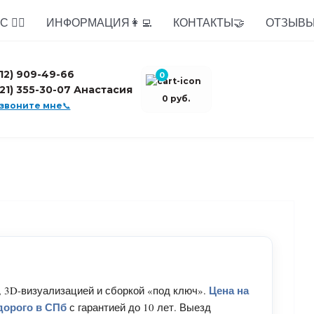
 🙋‍♂️
ИНФОРМАЦИЯ👩‍💻
КОНТАКТЫ🤝
ОТЗЫВЫ
812) 909-49-66
0
921) 355-30-07 Анастасия
0 руб.
звоните мне📞
Цена на
 3D-визуализацией и сборкой «под ключ».
едорого в СПб
с гарантией до 10 лет. Выезд