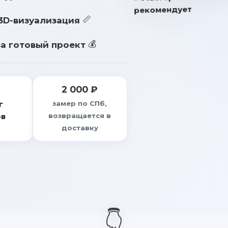
3D-визуализация
а готовый проект
2 000 ₽
г
замер по СПб,
ов
возвращается в
доставку
👇