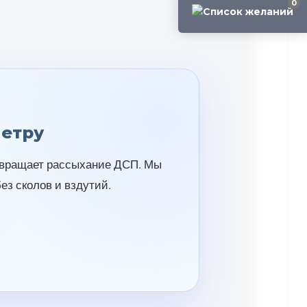
0
метру
отвращает рассыхание ДСП. Мы
з сколов и вздутий.