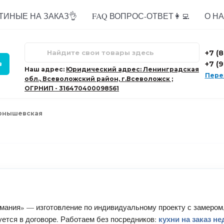
ТИНЫЕ НА ЗАКАЗ👌
FAQ ВОПРОС-ОТВЕТ👩‍💻
О НАС
+7 (
+7 (
в
Наш адрес:
Юридический адрес: Ленинградская
Пере
обл., Всеволожский район, г.Всеволожск ;
ОГРНИП - 316470400098561
рнышевская
ания» — изготовление по индивидуальному проекту с замером,
кухни на заказ н
руется в договоре. Работаем без посредников: