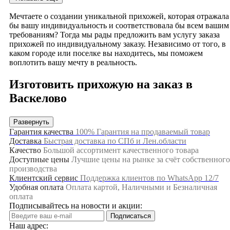
Мечтаете о создании уникальной прихожей, которая отражала
бы вашу индивидуальность и соответствовала бы всем вашим
требованиям? Тогда мы рады предложить вам услугу заказа
прихожей по индивидуальному заказу. Независимо от того, в
каком городе или поселке вы находитесь, мы поможем
воплотить вашу мечту в реальность.
Изготовить прихожую на заказ в
Васкелово
Наши профессиональные дизайнеры и мастера создадут для
Развернуть
вас идеальную прихожую, которая отразит ваш стиль и
Гарантия качества
100% Гарантия на продаваемый товар
предпочтения. Вы можете заказать именно ту прихожую,
Доставка
Быстрая доставка по СПб и Лен.области
которую вы воображаете - с учетом вашего бюджета, размеров
Качество
Большой ассортимент качественного товара
комнаты и предпочтений по цветам и материалам. А наши
Доступные цены
Лучшие цены на рынке за счёт собственного
мастера и специалисты смогут изготовить
прихожую на зака
производства
в Васкелово
по вашему индивидуальному заказу и
Клиентский сервис
Поддержка клиентов по WhatsApp 12/7
предпочтениям в компоновке.
Удобная оплата
Оплата картой, Наличными и Безналичная
оплата
Мы предлагаем широкий выбор моделей прихожей мебели, а
Подписывайтесь на новости и акции:
также возможность изготовления прихожей на заказ. Вы
Подписаться
можете выбрать стильный дизайн, форму, цветовую гамму и
Наш адрес:
даже мелкие детали, чтобы создать уникальную и