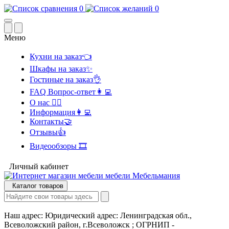
0
0
Меню
Кухни на заказ👈
Шкафы на заказ✨
Гостиные на заказ👌
FAQ Вопрос-ответ👩‍💻
О нас 🙋‍♂️
Информация👩‍💻
Контакты🤝
Отзывы👍
Видеообзоры 🎞️
Личный кабинет
Каталог товаров
Наш адрес:
Юридический адрес: Ленинградская обл.,
Всеволожский район, г.Всеволожск ; ОГРНИП -