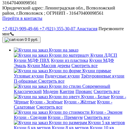
316470400098561
Юридический адрес: Ленинградская обл., Всеволожский
район, г.Всеволожск ; ОГРНИП - 316470400098561
Перейти в контакты
+7 (812) 909-49-66
+7 (921) 355-30-07 Анастасия
Перезвоните
мне📞
0
0 руб.
Кухни на заказ
Кухни по материалу
Кухни ЛДСП
Кухни МДФ ПВХ
Кухни из пластика
Кухни МДФ
Эмаль
Кухни Массив дерева
Смотреть все
Кухни по форме
Кухни прямые
Угловые кухни
Радиусные кухни
Трёхуровневые кухни
П-образные
Смотреть все
Кухни по стилю
Современный
Классический
Модерн
Кантри
Прованс
Смотреть все
Кухни по цвету
Кухни - Белые
Кухни -
Чёрные
Кухни - Зелёные
Кухни - Жёлтые
Кухни -
Салатовые
Смотреть все
Кухни по стоимости
Кухни - Эконом
Кухни - Средняя
Кухни - Премиум
Смотреть все
Кухни по размерам
Кухни 5 кв метров
Кухни 6 кв метров
Кухни 8 кв метров
Кухни 10 кв