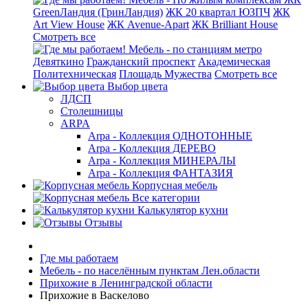
GreenЛандия (ГринЛандия)
ЖК 20 квартал ЮЗПЧ
ЖК
Art View House
ЖК Avenue-Apart
ЖК Brilliant House
Смотреть все
Мебель - по станциям метро
Девяткино
Гражданский проспект
Академическая
Политехническая
Площадь Мужества
Смотреть все
Выбор цвета
ЛДСП
Столешницы
ARPA
Arpa - Коллекция ОДНОТОННЫЕ
Arpa - Коллекция ДЕРЕВО
Arpa - Коллекция МИНЕРАЛЫ
Arpa - Коллекция ФАНТАЗИЯ
Корпусная мебель
Все категории
Калькулятор кухни
Отзывы
Где мы работаем
Мебель - по населённым пунктам Лен.области
Прихожие в Ленинградской области
Прихожие в Васкелово