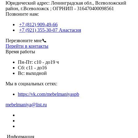
Юридический адрес: Ленинградская обл., Всеволожский
неповторимую прихожую, отражающую вашу
район, г.Всеволожск ; ОГРНИП - 316470400098561
индивидуальность.
Позвоните нам:
У нас в наличии Прихожие различных размеров, поэтому вы
+7 (812) 909-49-66
можете без проблем найти прихожую, идеально подходящую
+7 (921) 355-30-07 Анастасия
для вашей комнаты. Наша команда профессионалов обеспечит
индивидуальный подход к каждому заказу и гарантирует
Перезвоните мне📞
высокое качество и внимание к деталям.
Перейти в контакты
Время работы
Заказать прихожую в Васкелово
Пн-Пт: с10 - до19 ч
Сб: с11 - до16
Не откладывайте свою мечту на потом. Закажите прихожую
Вс: выходной
по индивидуальному заказу уже сегодня. Сделайте вашу
прихожую особым местом, где вы сможете проводить время с
Мы в социальных сетях:
семьей и друзьями, наслаждаться комфортом и красотой
своего интерьера.
https://vk.com/mebelmaniyaspb
mebelmaniya@list.ru
Информация