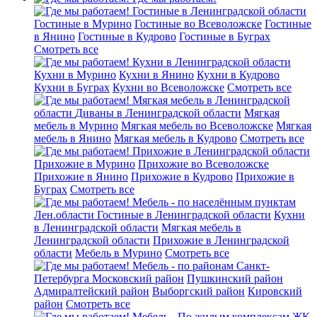
Гостиные в Ленинградской области
Гостиные в Мурино
Гостиные во Всеволожске
Гостиные
в Янино
Гостиные в Кудрово
Гостиные в Буграх
Смотреть все
Кухни в Ленинградской области
Кухни в Мурино
Кухни в Янино
Кухни в Кудрово
Кухни в Буграх
Кухни во Всеволожске
Смотреть все
Мягкая мебель в Ленинградской
области
Диваны в Ленинградской области
Мягкая
мебель в Мурино
Мягкая мебель во Всеволожске
Мягкая
мебель в Янино
Мягкая мебель в Кудрово
Смотреть все
Прихожие в Ленинградской области
Прихожие в Мурино
Прихожие во Всеволожске
Прихожие в Янино
Прихожие в Кудрово
Прихожие в
Буграх
Смотреть все
Мебель - по населённым пунктам
Лен.области
Гостиные в Ленинградской области
Кухни
в Ленинградской области
Мягкая мебель в
Ленинградской области
Прихожие в Ленинградской
области
Мебель в Мурино
Смотреть все
Мебель - по районам Санкт-
Петербурга
Московский район
Пушкинский район
Адмиралтейский район
Выборгский район
Кировский
район
Смотреть все
Мебель - По жилым комплексам
ЖК