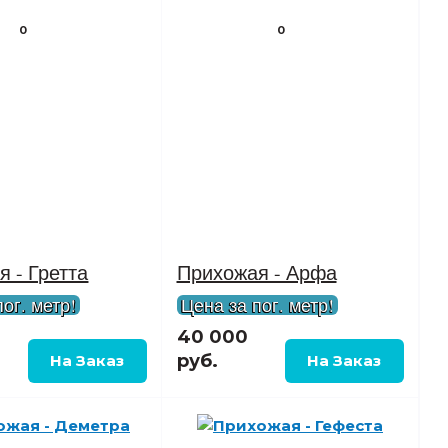
0
0
 - Гретта
Прихожая - Арфа
ог. метр!
Цена за пог. метр!
40 000
руб.