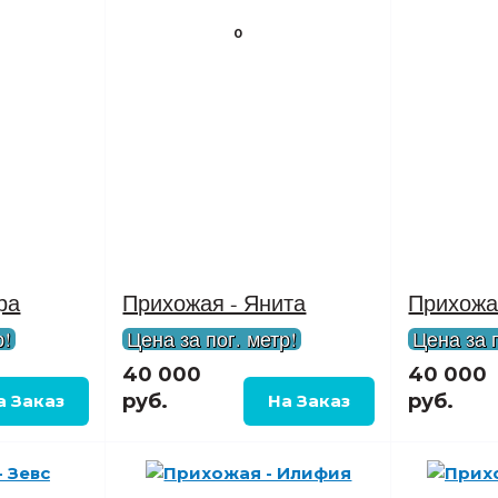
0
ра
Прихожая - Янита
Прихожая
р!
Цена за пог. метр!
Цена за п
40 000
40 000
руб.
руб.