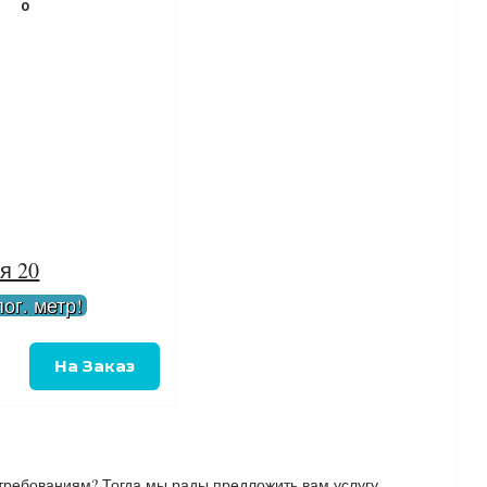
0
я 20
ог. метр!
требованиям? Тогда мы рады предложить вам услугу