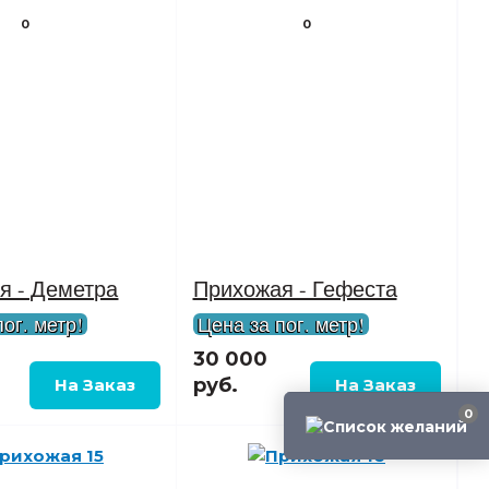
0
0
я - Деметра
Прихожая - Гефеста
ог. метр!
Цена за пог. метр!
30 000
руб.
0