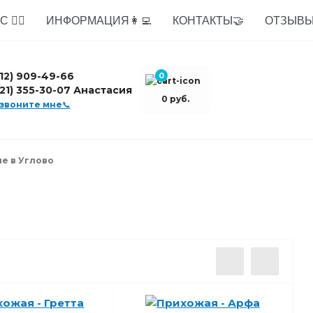
 🙋‍♂️
ИНФОРМАЦИЯ👩‍💻
КОНТАКТЫ🤝
ОТЗЫВЫ
812) 909-49-66
0
921) 355-30-07 Анастасия
0 руб.
звоните мне📞
е в Углово