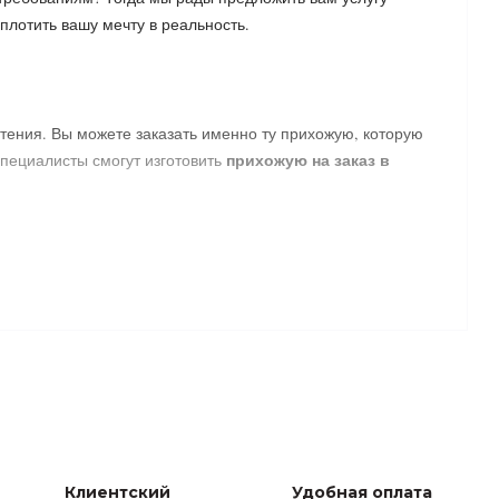
плотить вашу мечту в реальность.
тения. Вы можете заказать именно ту прихожую, которую
прихожую на заказ в
специалисты смогут изготовить
 выбрать стильный дизайн, форму, цветовую гамму и
ля вашей комнаты. Наша команда профессионалов
ю особым местом, где вы сможете проводить время с
Клиентский
Удобная оплата