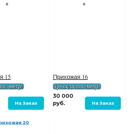
0
0
я 15
Прихожая 16
ог. метр!
Цена за пог. метр!
30 000
руб.