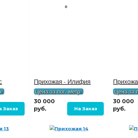
0
с
Прихожая - Илифия
Прихожа
р!
Цена за пог. метр!
Цена за п
30 000
30 000
руб.
руб.