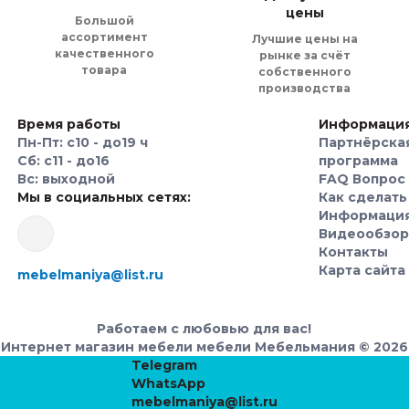
цены
Большой
ассортимент
Лучшие цены на
качественного
рынке за счёт
товара
собственного
производства
Время работы
Информаци
Пн-Пт: с10 - до19 ч
Партнёрска
Сб: с11 - до16
программа
Вс: выходной
FAQ Вопрос 
Мы в социальных сетях:
Как сделать
Информаци
Видеообзо
Контакты
Карта сайта
mebelmaniya@list.ru
Работаем с любовью для вас!
Интернет магазин мебели мебели Мебельмания © 2026
Telegram
WhatsApp
mebelmaniya@list.ru