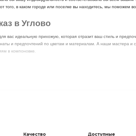
от того, в каком городе или поселке вы находитесь, мы поможем во
каз в Углово
я вас идеальную прихожую, которая отразит ваш стиль и предпоч
мнаты и предпочтений по цветам и материалам. А наши мастера и 
иям в компоновке.
а также возможность изготовления прихожей на заказ. Вы можете
торимую прихожую, отражающую вашу индивидуальность.
 вы можете без проблем найти прихожую, идеально подходящую д
антирует высокое качество и внимание к деталям.
о
ю по индивидуальному заказу уже сегодня. Сделайте вашу прихожу
Качество
Доступные
своего интерьера.