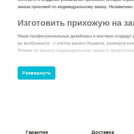
заказа прихожей по индивидуальному заказу. Независимо 
Изготовить прихожую на за
Наши профессиональные дизайнеры и мастера создадут дл
вы воображаете - с учетом вашего бюджета, размеров ко
Углово
по вашему индивидуальному заказу и предпочтен
Мы предлагаем широкий выбор моделей прихожей мебели, 
Развернуть
даже мелкие детали, чтобы создать уникальную и непов
У нас в наличии Прихожие различных размеров, поэтому
обеспечит индивидуальный подход к каждому заказу и гар
Заказать прихожую в Углов
Не откладывайте свою мечту на потом. Закажите прихожу
Гарантия
Доставка
семьей и друзьями, наслаждаться комфортом и красотой 