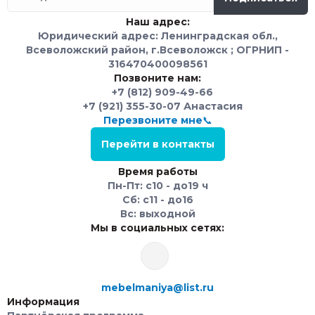
заказ. Вы можете выбрать стильный дизайн, форму,
Наш адрес:
цветовую гамму и даже мелкие детали, чтобы создать
Юридический адрес: Ленинградская обл.,
уникальную и неповторимую прихожую, отражающую вашу
Всеволожский район, г.Всеволожск ; ОГРНИП -
индивидуальность.
316470400098561
Позвоните нам:
+7 (812) 909-49-66
У нас в наличии Прихожие различных размеров, поэтому
+7 (921) 355-30-07 Анастасия
вы можете без проблем найти прихожую, идеально
Перезвоните мне📞
подходящую для вашей комнаты. Наша команда
Перейти в контакты
профессионалов обеспечит индивидуальный подход к
каждому заказу и гарантирует высокое качество и
Время работы
внимание к деталям.
Пн-Пт: с10 - до19 ч
Сб: с11 - до16
Вс: выходной
Заказать прихожую в
Мы в социальных сетях:
Гатчина
Не откладывайте свою мечту на потом. Закажите прихожую
по индивидуальному заказу уже сегодня. Сделайте вашу
mebelmaniya@list.ru
Информация
прихожую особым местом, где вы сможете проводить