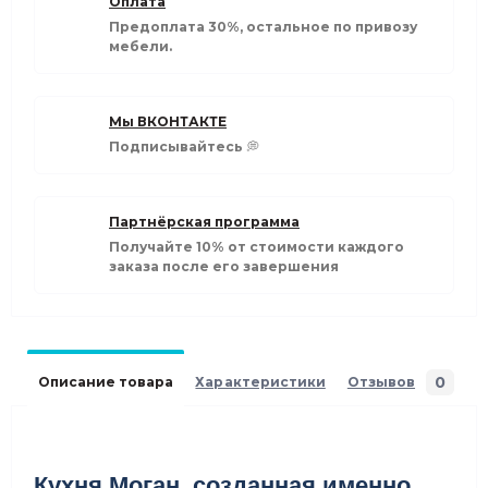
Оплата
Предоплата 30%, остальное по привозу
мебели.
Мы ВКОНТАКТЕ
Подписывайтесь 💭
Партнёрская программа
Получайте 10% от стоимости каждого
заказа после его завершения
0
Описание товара
Характеристики
Отзывов
F
Кухня Моган, созданная именно