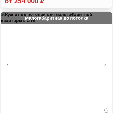
от 254 000 ₽
Малогабаритная до потолка
‹
›
👆