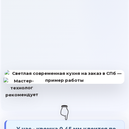
👇
У нас - кромка 0.45 мм клеится по