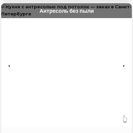
Антресоль без пыли
‹
›
👆