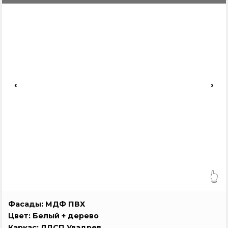
‹
›
👆
Фасады: МДФ ПВХ
Цвет: Белый + дерево
Каркас: ЛДСП Увадрев