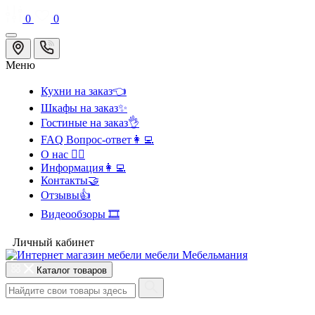
0
0
Меню
Кухни на заказ👈
Шкафы на заказ✨
Гостиные на заказ👌
FAQ Вопрос-ответ👩‍💻
О нас 🙋‍♂️
Информация👩‍💻
Контакты🤝
Отзывы👍
Видеообзоры 🎞️
Личный кабинет
Каталог товаров