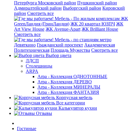
Петербурга
Московский район
Пушкинский район
Адмиралтейский район
Выборгский район
Кировский
район
Смотреть все
Мебель - По жилым комплексам
ЖК
GreenЛандия (ГринЛандия)
ЖК 20 квартал ЮЗПЧ
ЖК
Art View House
ЖК Avenue-Apart
ЖК Brilliant House
Смотреть все
Мебель - по станциям метро
Девяткино
Гражданский проспект
Академическая
Политехническая
Площадь Мужества
Смотреть все
Выбор цвета
ЛДСП
Столешницы
ARPA
Arpa - Коллекция ОДНОТОННЫЕ
Arpa - Коллекция ДЕРЕВО
Arpa - Коллекция МИНЕРАЛЫ
Arpa - Коллекция ФАНТАЗИЯ
Корпусная мебель
Все категории
Калькулятор кухни
Отзывы
Гостиные