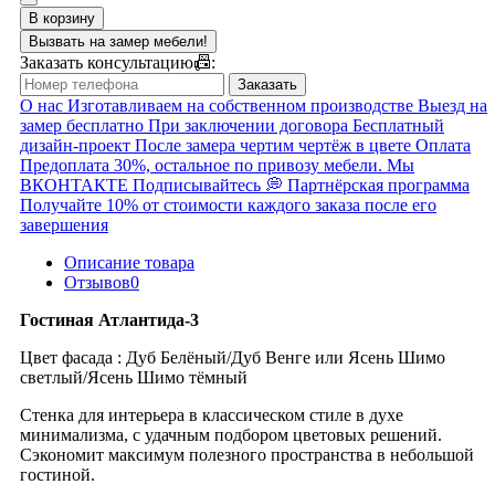
В корзину
Вызвать на замер мебели!
Заказать консультацию📠:
Заказать
О нас
Изготавливаем на собственном производстве
Выезд на
замер бесплатно
При заключении договора
Бесплатный
дизайн-проект
После замера чертим чертёж в цвете
Оплата
Предоплата 30%, остальное по привозу мебели.
Мы
ВКОНТАКТЕ
Подписывайтесь 💭
Партнёрская программа
Получайте 10% от стоимости каждого заказа после его
завершения
Описание товара
Отзывов
0
Гостиная Атлантида-3
Цвет фасада : Дуб Белёный/Дуб Венге или Ясень Шимо
светлый/Ясень Шимо тёмный
Стенка для интерьера в классическом стиле в духе
минимализма, с удачным подбором цветовых решений.
Сэкономит максимум полезного пространства в небольшой
гостиной.