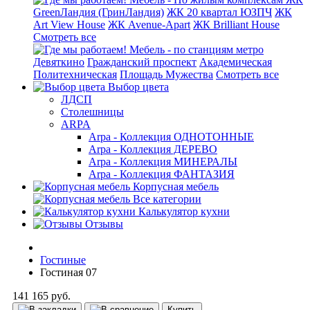
GreenЛандия (ГринЛандия)
ЖК 20 квартал ЮЗПЧ
ЖК
Art View House
ЖК Avenue-Apart
ЖК Brilliant House
Смотреть все
Мебель - по станциям метро
Девяткино
Гражданский проспект
Академическая
Политехническая
Площадь Мужества
Смотреть все
Выбор цвета
ЛДСП
Столешницы
ARPA
Arpa - Коллекция ОДНОТОННЫЕ
Arpa - Коллекция ДЕРЕВО
Arpa - Коллекция МИНЕРАЛЫ
Arpa - Коллекция ФАНТАЗИЯ
Корпусная мебель
Все категории
Калькулятор кухни
Отзывы
Гостиные
Гостиная 07
141 165 руб.
Купить