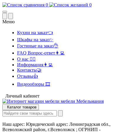
0
0
Меню
Кухни на заказ👈
Шкафы на заказ✨
Гостиные на заказ👌
FAQ Вопрос-ответ👩‍💻
О нас 🙋‍♂️
Информация👩‍💻
Контакты🤝
Отзывы👍
Видеообзоры 🎞️
Личный кабинет
Каталог товаров
Наш адрес:
Юридический адрес: Ленинградская обл.,
Всеволожский район, г.Всеволожск ; ОГРНИП -