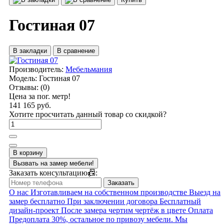
Гостиная 07
В закладки
В сравнение
Производитель:
Мебельмания
Модель:
Гостиная 07
Отзывы:
(0)
Цена за пог. метр!
141 165 руб.
Хотите просчитать данный товар со скидкой?
В корзину
Вызвать на замер мебели!
Заказать консультацию📠:
Заказать
О нас
Изготавливаем на собственном производстве
Выезд на
замер бесплатно
При заключении договора
Бесплатный
дизайн-проект
После замера чертим чертёж в цвете
Оплата
Предоплата 30%, остальное по привозу мебели.
Мы