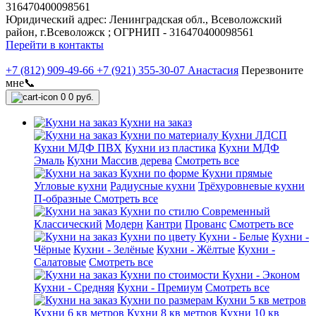
316470400098561
Юридический адрес: Ленинградская обл., Всеволожский
район, г.Всеволожск ; ОГРНИП - 316470400098561
Перейти в контакты
+7 (812) 909-49-66
+7 (921) 355-30-07 Анастасия
Перезвоните
мне📞
0
0 руб.
Кухни на заказ
Кухни по материалу
Кухни ЛДСП
Кухни МДФ ПВХ
Кухни из пластика
Кухни МДФ
Эмаль
Кухни Массив дерева
Смотреть все
Кухни по форме
Кухни прямые
Угловые кухни
Радиусные кухни
Трёхуровневые кухни
П-образные
Смотреть все
Кухни по стилю
Современный
Классический
Модерн
Кантри
Прованс
Смотреть все
Кухни по цвету
Кухни - Белые
Кухни -
Чёрные
Кухни - Зелёные
Кухни - Жёлтые
Кухни -
Салатовые
Смотреть все
Кухни по стоимости
Кухни - Эконом
Кухни - Средняя
Кухни - Премиум
Смотреть все
Кухни по размерам
Кухни 5 кв метров
Кухни 6 кв метров
Кухни 8 кв метров
Кухни 10 кв