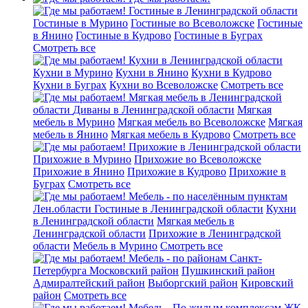
Гостиные в Ленинградской области
Гостиные в Мурино
Гостиные во Всеволожске
Гостиные
в Янино
Гостиные в Кудрово
Гостиные в Буграх
Смотреть все
Кухни в Ленинградской области
Кухни в Мурино
Кухни в Янино
Кухни в Кудрово
Кухни в Буграх
Кухни во Всеволожске
Смотреть все
Мягкая мебель в Ленинградской
области
Диваны в Ленинградской области
Мягкая
мебель в Мурино
Мягкая мебель во Всеволожске
Мягкая
мебель в Янино
Мягкая мебель в Кудрово
Смотреть все
Прихожие в Ленинградской области
Прихожие в Мурино
Прихожие во Всеволожске
Прихожие в Янино
Прихожие в Кудрово
Прихожие в
Буграх
Смотреть все
Мебель - по населённым пунктам
Лен.области
Гостиные в Ленинградской области
Кухни
в Ленинградской области
Мягкая мебель в
Ленинградской области
Прихожие в Ленинградской
области
Мебель в Мурино
Смотреть все
Мебель - по районам Санкт-
Петербурга
Московский район
Пушкинский район
Адмиралтейский район
Выборгский район
Кировский
район
Смотреть все
Мебель - По жилым комплексам
ЖК