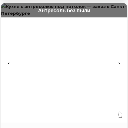
Антресоль без пыли
‹
›
👆