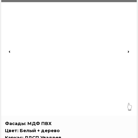
‹
›
👆
Фасады: МДФ ПВХ
Цвет: Белый + дерево
Каркас: ЛДСП Увадрев