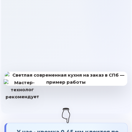
👇
У нас - кромка 0.45 мм клеится по