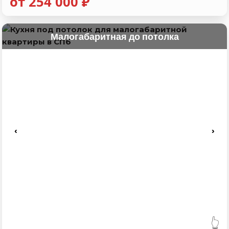
от 254 000 ₽
Малогабаритная до потолка
‹
›
👆